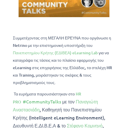
Συμμετέχοντας στη ΜΕΓΑΛΗ ΕΡΕΥΝΑ που οργάνωσε η
Netrino με την επιστημονική υποστήριξη του
Πανεπιστημίου Κρήτης (ΕΔΙΒΕΑ) eLearning Lab
για να
καταγράψει τις τάσεις και το πλαίσιο εφαρμογής του
eLearning στις επιχειρήσεις της Ελλάδας, τα στελέχη HR
και Training, μοιράστηκαν τις σκέψεις & τους
προβληματισμούς τους.
Τα ευρήματα παρουσιάστηκαν στο
HR
#
CommunityTalks
με
τον
Παναγιώτη
PRO
Αναστασιάδη
, Καθηγητή του Πανεπιστημίου
Κρήτης (Intelligent eLearning Environment),
Διευθυντή Ε.ΔΙ.Β.Ε.Α & το
Στέφανο Κομνηνό
,