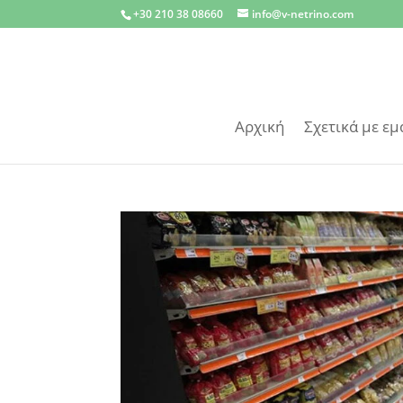
+30 210 38 08660
info@v-netrino.com
Αρχική
Σχετικά με εμ