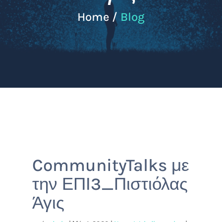
Home /
Blog
CommunityTalks με
την ΕΠΙ3_Πιστιόλας
Άγις