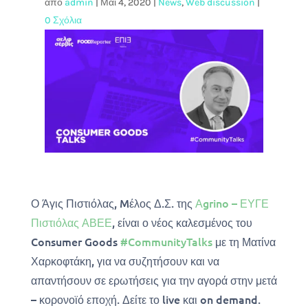
από
admin
|
Μάι 4, 2020
|
News
,
Web discussion
|
0 Σχόλια
Ο Άγις Πιστιόλας, Mέλος Δ.Σ. της
Αgrino – ΕΥΓΕ
Πιστιόλας ΑΒΕΕ
, είναι ο νέος καλεσμένος του
Consumer Goods
#CommunityTalks
με τη Ματίνα
Χαρκοφτάκη, για να συζητήσουν και να
απαντήσουν σε ερωτήσεις για την αγορά στην μετά
– κορονοϊό εποχή. Δείτε το live και on demand.