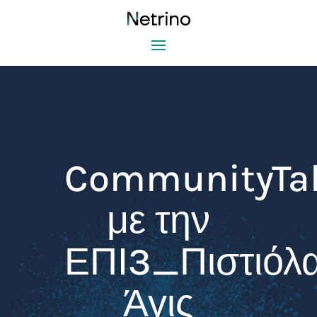
CommunityTa
με την
ΕΠΙ3_Πιστιόλ
Άγις