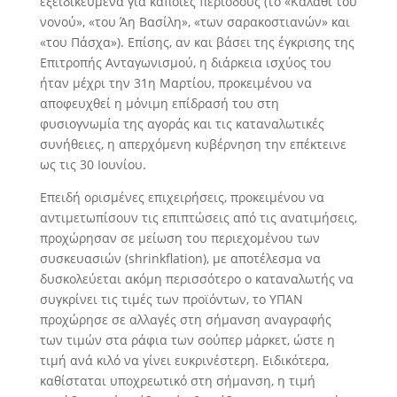
εξειδικευμένα για κάποιες περιόδους (το «Καλάθι του
νονού», «του Άη Βασίλη», «των σαρακοστιανών» και
«του Πάσχα»). Επίσης, αν και βάσει της έγκρισης της
Επιτροπής Ανταγωνισμού, η διάρκεια ισχύος του
ήταν μέχρι την 31η Μαρτίου, προκειμένου να
αποφευχθεί η μόνιμη επίδρασή του στη
φυσιογνωμία της αγοράς και τις καταναλωτικές
συνήθειες, η απερχόμενη κυβέρνηση την επέκτεινε
ως τις 30 Ιουνίου.
Επειδή ορισμένες επιχειρήσεις, προκειμένου να
αντιμετωπίσουν τις επιπτώσεις από τις ανατιμήσεις,
προχώρησαν σε μείωση του περιεχομένου των
συσκευασιών (shrinkflation), με αποτέλεσμα να
δυσκολεύεται ακόμη περισσότερο ο καταναλωτής να
συγκρίνει τις τιμές των προϊόντων, το ΥΠΑΝ
προχώρησε σε αλλαγές στη σήμανση αναγραφής
των τιμών στα ράφια των σούπερ μάρκετ, ώστε η
τιμή ανά κιλό να γίνει ευκρινέστερη. Ειδικότερα,
καθίσταται υποχρεωτικό στη σήμανση, η τιμή