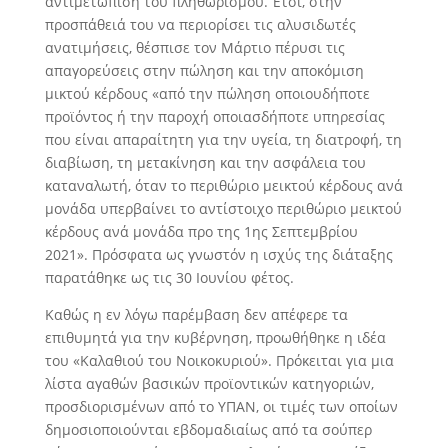
αντιμετώπιση του πληθωρισμού. Έτσι, στην
προσπάθειά του να περιορίσει τις αλυσιδωτές
ανατιμήσεις, θέσπισε τον Μάρτιο πέρυσι τις
απαγορεύσεις στην πώληση και την αποκόμιση
μικτού κέρδους «από την πώληση οποιουδήποτε
προϊόντος ή την παροχή οποιασδήποτε υπηρεσίας
που είναι απαραίτητη για την υγεία, τη διατροφή, τη
διαβίωση, τη μετακίνηση και την ασφάλεια του
καταναλωτή, όταν το περιθώριο μεικτού κέρδους ανά
μονάδα υπερβαίνει το αντίστοιχο περιθώριο μεικτού
κέρδους ανά μονάδα προ της 1ης Σεπτεμβρίου
2021». Πρόσφατα ως γνωστόν η ισχύς της διάταξης
παρατάθηκε ως τις 30 Ιουνίου φέτος.
Καθώς η εν λόγω παρέμβαση δεν απέφερε τα
επιθυμητά για την κυβέρνηση, προωθήθηκε η ιδέα
του «Καλαθιού του Νοικοκυριού». Πρόκειται για μια
λίστα αγαθών βασικών προϊοντικών κατηγοριών,
προσδιορισμένων από το ΥΠΑΝ, οι τιμές των οποίων
δημοσιοποιούνται εβδομαδιαίως από τα σούπερ