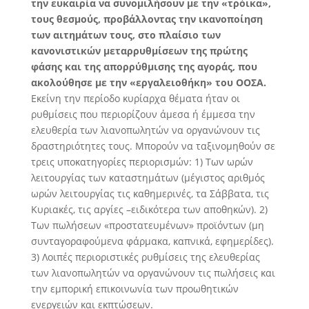
την ευκαιρία να συνομιλήσουν με την «τρόικα»,
τους θεσμούς, προβάλλοντας την ικανοποίηση
των αιτημάτων τους, στο πλαίσιο των
κανονιστικών μεταρρυθμίσεων της πρώτης
φάσης και της απορρύθμισης της αγοράς, που
ακολούθησε με την «εργαλειοθήκη» του ΟΟΣΑ.
Eκείνη την περίοδο κυρίαρχα θέματα ήταν οι
ρυθμίσεις που περιορίζουν άμεσα ή έμμεσα την
ελευθερία των λιανοπωλητών να οργανώνουν τις
δραστηριότητες τους. Μπορούν να ταξινομηθούν σε
τρεις υποκατηγορίες περιορισμών: 1) Των ωρών
λειτουργίας των καταστημάτων (μέγιστος αριθμός
ωρών λειτουργίας τις καθημερινές, τα Σάββατα, τις
Κυριακές, τις αργίες –ειδικότερα των αποθηκών). 2)
Των πωλήσεων «προστατευμένων» προϊόντων (μη
συνταγοραφούμενα φάρμακα, καπνικά, εφημερίδες).
3) Λοιπές περιοριστικές ρυθμίσεις της ελευθερίας
των λιανοπωλητών να οργανώνουν τις πωλήσεις και
την εμπορική επικοινωνία των προωθητικών
ενεργειών και εκπτώσεων.