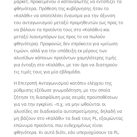
μάρκετ, προκειμένου ο καταναλωτής να εντοπίζει τα
φθηνότερα. Πρόθεση της κυβέρνησης ήταν το
«Καλάθι» να αποτελέσει έναυσμα για την όξυνση
του ανταγωνισμού μεταξύ προμηθευτών (ως προς το
να βάλουν τα προϊόντα τους στο «Καλάθι») και
μεταξύ λιανεμπόρων (ως προς το να πωλούν
φθηνότερα). Προφανώς δεν επρόκειτο για «μείωση
τιμών», αλλά για την υπόδειξη εκ μέρους των
αλυσίδων κάποιων προϊόντων χαμηλότερης τιμής
για ένταξη στο «Καλάθι», με τον όρο να διατηρούν
τις τιμές τους για μία εβδομάδα.
Η Επιτροπή Ανταγωνισμού κατόπιν ελέγχου της
ρύθμισης εξέδωσε γνωμοδότηση, με την οποία
ζήτησε τη διασφάλιση μιας σειράς προϋποθέσεων
για να την εγκρίνει –π.χ. να μην ωθούνται οι
αλυσίδες σε διαδικασία αυτοπροτίμησης, δηλαδή να
μη βάζουν στο «Καλάθι» τα δικά τους PL, εξαιρώντας
επώνυμα προϊόντα, που ενδεχομένως είναι
φθηνότερα. Κι αυτό διότι, εάν υπερισχύσουν τα PL,