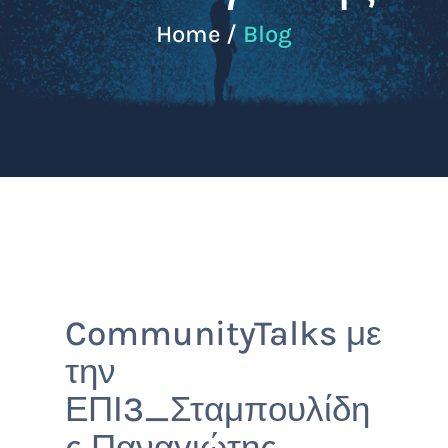
Home /
Blog
CommunityTalks με
την
ΕΠΙ3_Σταμπουλίδη
ς Παναγιώτης