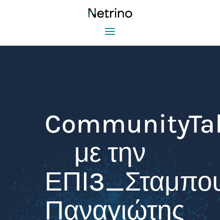
CommunityTa
με την
ΕΠΙ3_Σταμπου
Παναγιώτης