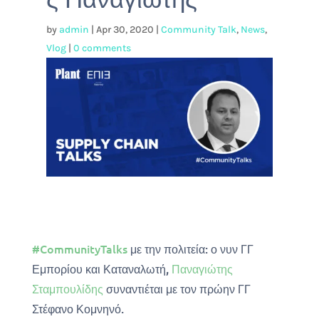
by
admin
|
Apr 30, 2020
|
Community Talk
,
News
,
Vlog
|
0 comments
#
CommunityTalks
με την πολιτεία: ο νυν ΓΓ
Εμπορίου και Καταναλωτή,
Παναγιώτης
Σταμπουλίδης
συναντιέται με τον πρώην ΓΓ
Στέφανο Κομνηνό.