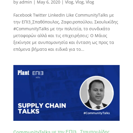
by
admin
|
May 6, 2020
|
Vlog
,
Vlog
,
Vlog
Facebook Twitter LinkedIn Like CommunityTalks με
την ΕΠΙ3_Σπαθόπουλος, Ζαφειροπούλου, Σκουλικίδης
#CommunityTalks με την πολιτεία, το συνδικάτο
μεταφορών αλλά και τις επιχειρήσεις: Ο Μάιος
ξεκίνησε με ανυπομονησία και ένταση ως προς τα
επόμενα βήματα και ειδικά για το...
CommunityTalks με την ΕΠΙ3_Σταμπουλίδης