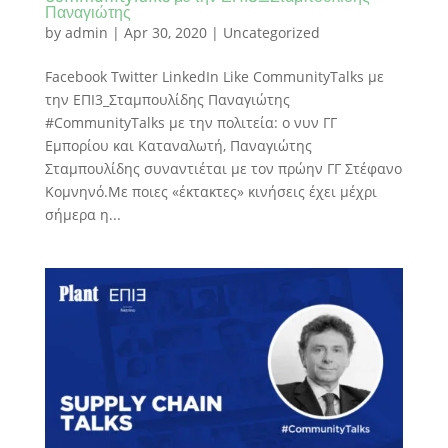
Παναγιώτης
by
admin
|
Apr 30, 2020
| Uncategorized
Facebook Twitter LinkedIn Like CommunityTalks με
την ΕΠΙ3_Σταμπουλίδης Παναγιώτης
#CommunityTalks με την πολιτεία: ο νυν ΓΓ
Εμπορίου και Καταναλωτή, Παναγιώτης
Σταμπουλίδης συναντιέται με τον πρώην ΓΓ Στέφανο
Κομνηνό.Με ποιες «έκτακτες» κινήσεις έχει μέχρι
σήμερα η...