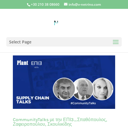
+30 210 38 08660
info@v-netrino.com
Select Page
CommunityTalks με την ΕΠΙ3_Σπαθόπουλος,
Ζαφειροπούλου, Σκουλικίδης