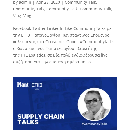
by
admin
|
Apr 28, 2020
|
Community Talk
,
Community Talk
,
Community Talk
,
Community Talk
,
Vlog
,
Vlog
Facebook Twitter LinkedIn Like CommunityTalks με
την ΕΠΙ3_Παπαγεωργίου Κωνσταντίνος Eπόμενος
καλεσμένος στα Consumer Goods #Communitytalks,
ο Κωνσταντίνος Παπαγεωργίου, ιδιοκτήτης
της PTL Logistics, σε μία πολύ ενδιαφέρουσα live
συζήτηση για την επόμενη ημέρα με το...