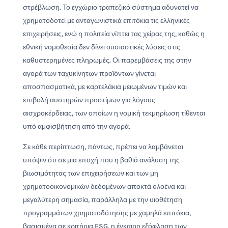
στρέβλωση. Το εγχώριο τραπεζικό σύστημα αδυνατεί να
χρηματοδοτεί με ανταγωνιστικά επιτόκια τις ελληνικές
επιχειρήσεις, ενώ η πολιτεία νίπτει τας χείρας της, καθώς η
εθνική νομοθεσία δεν δίνει ουσιαστικές λύσεις στις
καθυστερημένες πληρωμές. Οι παρεμβάσεις της στην
αγορά των ταχυκίνητων προϊόντων γίνεται
αποσπασματικά, με καρτελάκια μειωμένων τιμών και
επιβολή αυστηρών προστίμων για λόγους
αισχροκέρδειας, των οποίων η νομική τεκμηρίωση τίθενται
υπό αμφισβήτηση από την αγορά.
Σε κάθε περίπτωση, πάντως, πρέπει να λαμβάνεται
υπόψιν ότι σε μια εποχή που η βαθιά ανάλυση της
βιωσιμότητας των επιχειρήσεων και των μη
χρηματοοικονομικών δεδομένων αποκτά ολοένα και
μεγαλύτερη σημασία, παράλληλα με την υιοθέτηση
προγραμμάτων χρηματοδότησης με χαμηλά επιτόκια,
βασισμένα σε κριτήρια ESG, η έγκαιρη εξόφληση των