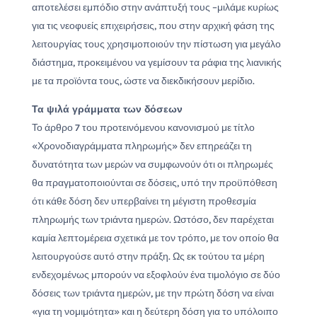
αποτελέσει εμπόδιο στην ανάπτυξή τους –μιλάμε κυρίως
για τις νεοφυείς επιχειρήσεις, που στην αρχική φάση της
λειτουργίας τους χρησιμοποιούν την πίστωση για μεγάλο
διάστημα, προκειμένου να γεμίσουν τα ράφια της λιανικής
με τα προϊόντα τους, ώστε να διεκδικήσουν μερίδιο.
Τα ψιλά γράμματα των δόσεων
Το άρθρο 7 του προτεινόμενου κανονισμού με τίτλο
«Χρονοδιαγράμματα πληρωμής» δεν επηρεάζει τη
δυνατότητα των μερών να συμφωνούν ότι οι πληρωμές
θα πραγματοποιούνται σε δόσεις, υπό την προϋπόθεση
ότι κάθε δόση δεν υπερβαίνει τη μέγιστη προθεσμία
πληρωμής των τριάντα ημερών. Ωστόσο, δεν παρέχεται
καμία λεπτομέρεια σχετικά με τον τρόπο, με τον οποίο θα
λειτουργούσε αυτό στην πράξη. Ως εκ τούτου τα μέρη
ενδεχομένως μπορούν να εξοφλούν ένα τιμολόγιο σε δύο
δόσεις των τριάντα ημερών, με την πρώτη δόση να είναι
«για τη νομιμότητα» και η δεύτερη δόση για το υπόλοιπο