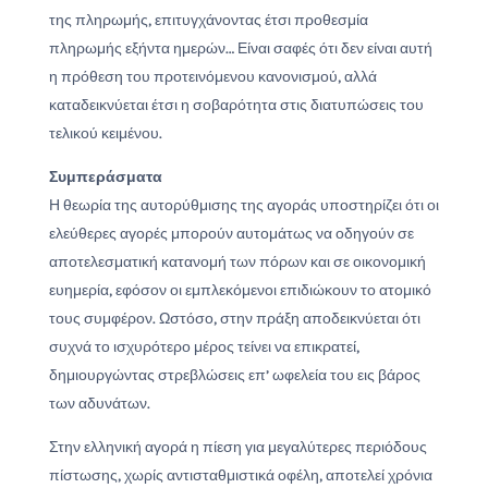
της πληρωμής, επιτυγχάνοντας έτσι προθεσμία
πληρωμής εξήντα ημερών… Είναι σαφές ότι δεν είναι αυτή
η πρόθεση του προτεινόμενου κανονισμού, αλλά
καταδεικνύεται έτσι η σοβαρότητα στις διατυπώσεις του
τελικού κειμένου.
Συμπεράσματα
Η θεωρία της αυτορύθμισης της αγοράς υποστηρίζει ότι οι
ελεύθερες αγορές μπορούν αυτομάτως να οδηγούν σε
αποτελεσματική κατανομή των πόρων και σε οικονομική
ευημερία, εφόσον οι εμπλεκόμενοι επιδιώκουν το ατομικό
τους συμφέρον. Ωστόσο, στην πράξη αποδεικνύεται ότι
συχνά το ισχυρότερο μέρος τείνει να επικρατεί,
δημιουργώντας στρεβλώσεις επ’ ωφελεία του εις βάρος
των αδυνάτων.
Στην ελληνική αγορά η πίεση για μεγαλύτερες περιόδους
πίστωσης, χωρίς αντισταθμιστικά οφέλη, αποτελεί χρόνια