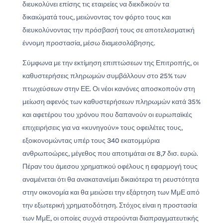
διευκολύνει επίσης τις εταιρείες να διεκδικούν τα
δικαιώματά τους, μειώνοντας τον φόρτο τους και
διευκολύνοντας την πρόσβασή τους σε αποτελεσματική
έννομη προστασία, μέσω διαμεσολάβησης.
Σύμφωνα με την εκτίμηση επιπτώσεων της Επιτροπής, οι
καθυστερήσεις πληρωμών συμβάλλουν στο 25% των
πτωχεύσεων στην ΕΕ. Οι νέοι κανόνες αποσκοπούν στη
μείωση αφενός των καθυστερήσεων πληρωμών κατά 35%
και αφετέρου του χρόνου που δαπανούν οι ευρωπαϊκές
επιχειρήσεις για να «κυνηγούν» τους οφειλέτες τους,
εξοικονομώντας υπέρ τους 340 εκατομμύρια
ανθρωποώρες, μέγεθος που αποτιμάται σε 8,7 δισ. ευρώ.
Πέραν του άμεσου χρηματικού οφέλους η εφαρμογή τους
αναμένεται ότι θα ανακατανείμει δικαιότερα τη ρευστότητα
στην οικονομία και θα μειώσει την εξάρτηση των ΜμΕ από
την εξωτερική χρηματοδότηση. Στόχος είναι η προστασία
των ΜμΕ, οι οποίες συχνά στερούνται διαπραγματευτικής