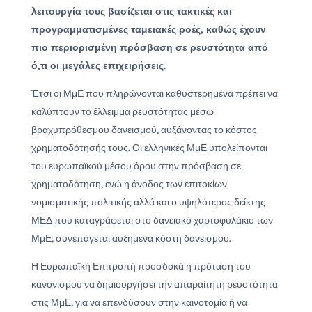
λειτουργία τους βασίζεται στις τακτικές και
προγραμματισμένες ταμειακές ροές, καθώς έχουν
πιο περιορισμένη πρόσβαση σε ρευστότητα από
ό,τι οι μεγάλες επιχειρήσεις.
Έτσι οι ΜμΕ που πληρώνονται καθυστερημένα πρέπει να
καλύπτουν το έλλειμμα ρευστότητας μέσω
βραχυπρόθεσμου δανεισμού, αυξάνοντας το κόστος
χρηματοδότησής τους. Οι ελληνικές ΜμΕ υπολείπονται
του ευρωπαϊκού μέσου όρου στην πρόσβαση σε
χρηματοδότηση, ενώ η άνοδος των επιτοκίων
νομισματικής πολιτικής αλλά και ο υψηλότερος δείκτης
ΜΕΔ που καταγράφεται στο δανειακό χαρτοφυλάκιο των
ΜμΕ, συνεπάγεται αυξημένα κόστη δανεισμού.
Η Ευρωπαϊκή Επιτροπή προσδοκά η πρόταση του
κανονισμού να δημιουργήσει την απαραίτητη ρευστότητα
στις ΜμΕ, για να επενδύσουν στην καινοτομία ή να