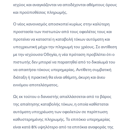
ισχύος και αναγκάζονται να αποδέχονται αθέμιτους όρους
και προϋποθέσεις πληρωμής.
Ο νέος κανονισμός αποσκοπεί κυρίως στην καλύτερη
προστασία των πιστωτών από τους οφειλέτες τους και
προτείνει να καταστεί η καταβολή τόκων αυτόματη και
υποχρεωτική μέχρι την πληρωμή του χρέους. Σε αντίθεση
με την ισχύουσα Οδηγία, η νέα πρόταση προβλέπει ότι ο
πιστωτής δεν μπορεί να παραιτηθεί από το δικαίωμά του
να απαιτήσει τόκους υπερημερίας. Αντίθετη συμβατική
διάταξη ή πρακτική θα είναι αθέμιτη, άκυρη και άνευ
εννόμου αποτελέσματος.
Ως εκ τούτου ο δανειστής απαλλάσσεται από το βάρος
της απαίτησης καταβολής τόκων, η οποία καθίσταται
αυτόματη υποχρέωση των οφειλετών σε περίπτωση
καθυστερημένης πληρωμής. Το επιτόκιο υπερημερίας
είναι κατά 8% υψηλότερο από τα επιτόκια αναφοράς της