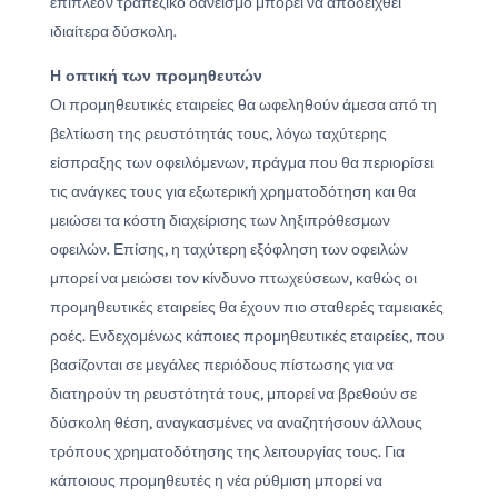
επιπλέον τραπεζικό δανεισμό μπορεί να αποδειχθεί
ιδιαίτερα δύσκολη.
Η οπτική των προμηθευτών
Οι προμηθευτικές εταιρείες θα ωφεληθούν άμεσα από τη
βελτίωση της ρευστότητάς τους, λόγω ταχύτερης
είσπραξης των οφειλόμενων, πράγμα που θα περιορίσει
τις ανάγκες τους για εξωτερική χρηματοδότηση και θα
μειώσει τα κόστη διαχείρισης των ληξιπρόθεσμων
οφειλών. Επίσης, η ταχύτερη εξόφληση των οφειλών
μπορεί να μειώσει τον κίνδυνο πτωχεύσεων, καθώς οι
προμηθευτικές εταιρείες θα έχουν πιο σταθερές ταμειακές
ροές. Ενδεχομένως κάποιες προμηθευτικές εταιρείες, που
βασίζονται σε μεγάλες περιόδους πίστωσης για να
διατηρούν τη ρευστότητά τους, μπορεί να βρεθούν σε
δύσκολη θέση, αναγκασμένες να αναζητήσουν άλλους
τρόπους χρηματοδότησης της λειτουργίας τους. Για
κάποιους προμηθευτές η νέα ρύθμιση μπορεί να