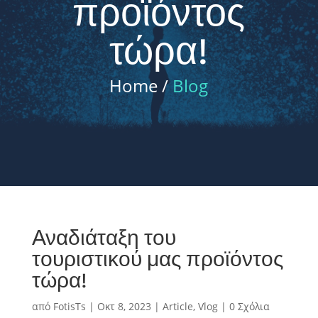
προϊόντος
τώρα!
Home /
Blog
Αναδιάταξη του
τουριστικού μας προϊόντος
τώρα!
από
FotisTs
|
Οκτ 8, 2023
|
Article
,
Vlog
|
0 Σχόλια